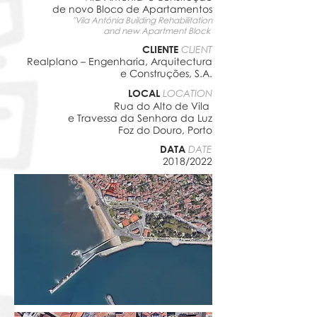
de novo Bloco de Apartamentos
''Vila Antónia Building Rehabilitation
and new Apartment Block
CLIENTE
CLIENT
Realplano – Engenharia, Arquitectura
e Construções, S.A.
LOCAL
LOCATION
Rua do Alto de Vila
e Travessa da Senhora da Luz
Foz do Douro, Porto
DATA
DATE
2018/2022