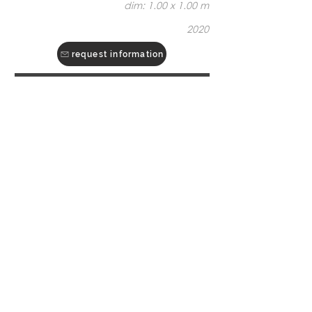
dim: 1.00 x 1.00 m
2020
request information
REF: SC06
envio para toda a parte do mundo
worldwide shipping
go to
ORIGINAL PAGE