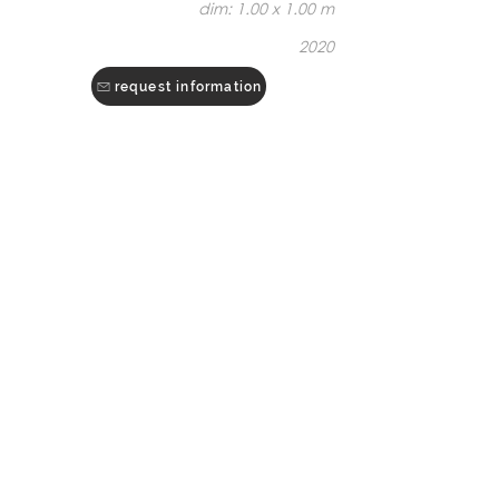
dim: 1.00 x 1.00 m
2020
request information
REF: SC03
envio para toda a parte do mundo
worldwide shipping
go to
ORIGINAL PAGE
© 2022 | Virgínio Moutinho Arquitecto, Lda.